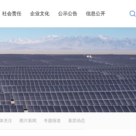
社会责任
企业文化
公示公告
信息公开
体关注
图片新闻
专题报道
基层动态