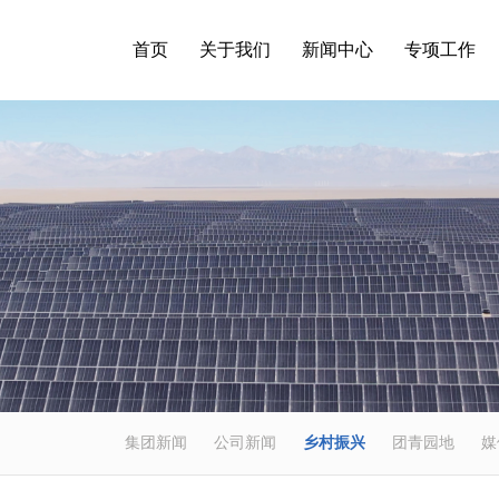
首页
关于我们
新闻中心
专项工作
集团新闻
公司新闻
乡村振兴
团青园地
媒