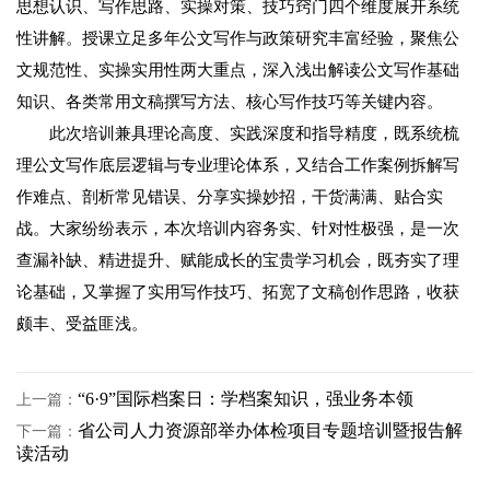
思想认识、写作思路、实操对策、技巧窍门四个维度展开系统
性讲解。授课立足多年公文写作与政策研究丰富经验，聚焦公
文规范性、实操实用性两大重点，深入浅出解读公文写作基础
知识、各类常用文稿撰写方法、核心写作技巧等关键内容。
此次培训兼具理论高度、实践深度和指导精度，既系统梳
理公文写作底层逻辑与专业理论体系，又结合工作案例拆解写
作难点、剖析常见错误、分享实操妙招，干货满满、贴合实
战。
大家纷纷表示，本次培训内容务实、针对性极强，是一次
查漏补缺、精进提升、赋能成长的宝贵学习机会，既夯实了理
论基础，又掌握了实用写作技巧、拓宽了文稿创作思路，收获
颇丰、受益匪浅。
“6·9”国际档案日：学档案知识，强业务本领
上一篇：
省公司人力资源部举办体检项目专题培训暨报告解
下一篇：
读活动